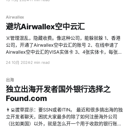
人纳税人识别号码。它是一个由美国国税局 (IRS) 签发的
九位数的税务处理号码，格式为 XXX-XX-XXXX，和SSN
长得差不多，但是9或者7开头。 💡简单理解，ITIN是给没
Airwallex
有SSN的外国人用来在美国报税的。 大家到这个时候就会
避坑Airwallex空中云汇
说了，我又不在美国报税，为什么要搞个ITIN？ 那是因
为，太多的非法移民和各种没资格在美国合法逗留的人，
☠️管理混乱，隐藏收费。像这种公司，能躲就躲 1、香港
有一些身份识别相关的场景。所以，ITIN作为一个唯一的
公司，开通了Airwallex空中云汇的账号 2、在线申请了
标识符，在一些场合，可以被当作类似于『身份证』的功
Airwallex空中云汇的VISA实体卡 3、4张实体卡，每张实
能，用于识别某一个具体的个人。比如银行开户，申请信
体卡扣了我$25美金 4、空中云汇的官网明确说明实体卡
24 10月 2024
2 min read
用卡，申请EIN，等等等等。 前面也提到，在美国要报
免费 5、问客服，客服的答复：$25美金的确没有公开写
税，就需要ITIN。所以，你如果在美国有LLC公司，那
明，实体卡是有收费的。 6、实体卡创建过程中，也没看
么，你也需要有一个ITIN来为这家LLC进行报税。即使这
到任何显示收费的地方 7、查看他们大陆的网站，看不到
出海
家LLC有EIN。 为什么？因为LLC的税务是穿透到个人
任何提到收费的信息 可笑的是，他们网站主打费用公开透
独立出海开发者国外银行选择之
的。 然后，申请了ITIN，你就可以开始在美国建立你个人
明，没隐形费用。
Found.com
的信用
👨‍💻拔草提示：要SSN或者ITIN。 最近和很多搞出海的独
立开发者聊天，困扰大家最多的除了如何注册海外公司
（比如美国）以外，就是怎么开一个用于收款的银行账户