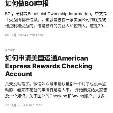
如不 FQ 的时候无法使用 Wifi Calling，比如使用不支持
如何做BOI申报
WiFi Calling 的手机（比如非 iPhone）会产生天价话费，
比如在没有 2G/3G 基站并且没 WiFi Calling 的地方无法
BOI，全称是Beneficial Ownership Information，中文是
接打电话，比如号码激活后无法转入（port in）转出（
『受益所有权信息』，也就是披露一家美国公司到底是被
谁控制和受益的，谁是最终的受益人和控制人。这是2021
年以后美国新颁布的《公司透明度法案》所要求的。所有
05 12月 2024
4 min read
美国的企业，除了获得豁免的（比如上司公司、非营利组
织），不管是新开的公司，还是之前的老公司，都需要向
FinCEN（美国财政部的金融犯罪执法网络）申报。 如果
Amex
你的美国公司（不管LLC还是INC），是在2024年1月1日
如何申请美国运通American
以前注册的，那么要在2025年1月1日之前申报。如果是
Express Rewards Checking
2024年新注册的，那么是注册后90日内申报。如果是
Account
2025年1月1日以后（也就是明年）才注册的，那么要在注
册后30天内申报。 所以，逃不掉。 这几天马上要到
几天没动笔了。微信公众号申请认证都一个月了也没半点
deadline了，所以抓紧时间赶紧把这事情弄了。申报很简
动静，看来不花钱的事情真是没人干。 开始前先给大家普
单，几分钟就搞定了。 注册FinCEN ID FinCEN ID是标识
及一个知识，关于国外的Checking和Saving账户，很多
个人或者企业的，在申报的过程中需要填写一堆信息，然
人可能傻傻搞不清楚。 Checking就是支票账户，Saving
后会给你创建一个。但为了简单起见，我们先提前创建，
22 11月 2024
6 min read
就是储蓄账户。 说人话，Checking就是国内银行的活
这样在申报的过程中就只需要填入FinCEN ID而不用填一