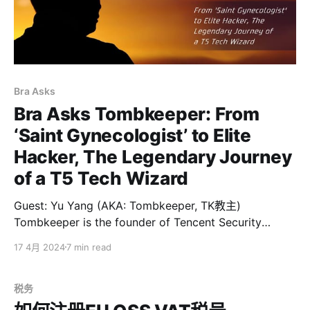
Bra Asks
Bra Asks Tombkeeper: From
‘Saint Gynecologist’ to Elite
Hacker, The Legendary Journey
of a T5 Tech Wizard
Guest: Yu Yang (AKA: Tombkeeper, TK教主)
Tombkeeper is the founder of Tencent Security
Xuanwu Lab, member of the Advisory Committee of
17 4月 2024
7 min read
Cyberspace Security Teaching in Higher Education,
member of the Cybersecurity Expert Advisory Group
of ICSTC of MIIT, and member of the Cryptography
税务
Standardization Technical Committee. He has