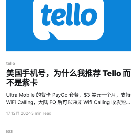
事。因为有年报资格的代理公司，很多都是没有税务资格
的，他们没有这个资格替你来报税。当然，少部分有报税
资格提供全套服务的除外。 2、Delaware 和 Wyoming
等一些州，每年做年报的时候是会收一个License Tax或
者Franchise Tax，虽然都带有
tello
美国手机号，为什么我推荐 Tello 而
不是紫卡
Ultra Mobile 的紫卡 PayGo 套餐，$3 美元一个月，支持
WiFi Calling，大陆 FQ 后可以通过 Wifi Calling 收发短信
和接打电话，这成了紫卡的最大卖点，也让大量有美国沟
17 12月 2024
3 min read
通需求（注册网站、收验证码）的独立开发者们趋之若
鹜。 但是，紫卡使用上也有很多不便，比如价格被炒得天
高，比如不能直接激活 eSim 而是需要先激活实体卡，比
BOI