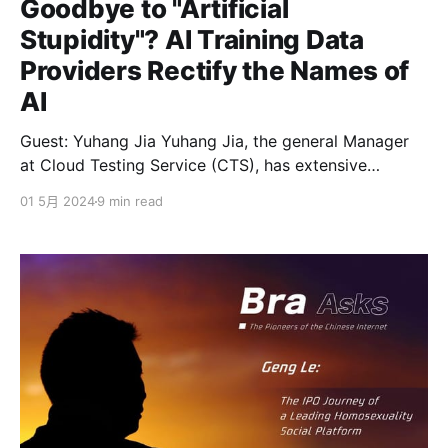
Goodbye to "Artificial
Stupidity"? AI Training Data
Providers Rectify the Names of
AI
Guest: Yuhang Jia Yuhang Jia, the general Manager
at Cloud Testing Service (CTS), has extensive
experience in market research for B2B enterprise
01 5月 2024
9 min read
services. In 2015, he established the North American
Division of Testin.net, overseeing overseas markets
and cutting-edge technology research and
development. In 2017, he founded the business unit