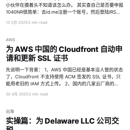
志名称: Application 来源: Application Error 日期:
小伙伴在摸着头不知道该怎么办。 其实查自己是否要申报
2025/7/22 0:18:51 事件 ID: 1000 任务类别:
1040NR很简单：去id.me注册一个账号，然后登陆IRS的
官网，查一下就行。 id.me是老美的一网通，只要有
13 5月 2025
2 min read
SSN、ITIN就可以注册。具体注册步骤就不在这里重复
了，要拿护照，开视频，和老外简单聊几句，发个誓。 注
册完id.me以后，就可以登陆到IRS的网站了。我们打开
AWS
https://sa.www4.irs.gov/ola/tax_records/transcripts
为 AWS 中国的 Cloudfront 自动申
这个网页，选择id.me的登陆方式（也只能选这个），登
请和更新 SSL 证书
录后，在左下角可以看到一个『2024 Wage & Income
Transcript』 点击打开，这个是『工资和收入记录副
先说明一下背景： 1、AWS 中国已经是基本没人管的状态
本』，是IRS从各种渠道（如雇主、银行、经纪公司、政府
了，Cloudfront 不支持使用 ACM 签发的 SSL 证书，只
机构等）汇总回来的，你在美国的收入和纳税信息。
能用老旧的 IAM 方式上传。 2、国内的几家云厂商的
CDN（阿里云、腾讯云、华为云、火山云），网络情况都
30 4月 2025
2 min read
不太好，下载速度都被限制在了 20M。特别是因为网间结
算甚至跨省结算，导致在运营商层面就限速了。 3、
Azure 中国是彻底死了，还以为基于世纪互联，CDN 上
出海
还能好一些。结果他们已经停止注册，网页里面各种
实操篇：为 Delaware LLC 公司交
404。用之前的账号登录上去，发现所有订阅都被删除
税