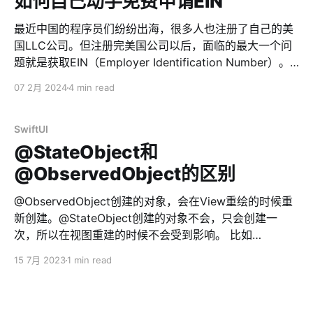
如何自己动手免费申请EIN
（public），然后在link中，输入刚才释放出来的用户名
bra * B用户加入刚才新创建的频道 * A用户把频道的所有
最近中国的程序员们纷纷出海，很多人也注册了自己的美
者（ownership）改为B用户 * B用户把频道从公开
国LLC公司。但注册完美国公司以后，面临的最大一个问
（public）改为私有（private）。这时候用户名会被释放
题就是获取EIN（Employer Identification Number）。
* B用户马上修改自己的用户名为刚才释放出来的用户名
美国每个企业都需要有属于自己的EIN，不然寸步难行。
07 2月 2024
4 min read
bra * OK，完成用户名转换 💡一个小时只能修改2次用户
往近了说，无法开通银行账号（比如水星银行Mercury、
名，多了会触发telegram限频，导致丢用户名💡整个过程
Relay、stripe、wise）。往远了说，每年无法报税，会被
15分钟内完成，否则也会导致用户名被释放
IRS重罚。所以，申请EIN就成了美国公司新注册后必须进
SwiftUI
行的第一步操作。 简单来概括，EIN就相当于企业的身份
@StateObject和
证，或者类似于中国企业的『统一社会信用代码』。但区
@ObservedObject的区别
别在于，中国的企业注册完成后自动获得编号，但美国需
要自己申请。 所以，EIN这个东西是完全免费的。不管是
@ObservedObject创建的对象，会在View重绘的时候重
申请，还是持有。 但是吧，因为申请EIN的流程有点啰
新创建。@StateObject创建的对象不会，只会创建一
嗦，并且在线申请的话，需要填写个人的SSN。如果通过
次，所以在视图重建的时候不会受到影响。 比如
电话申请，则需要英语很好，而且还要能听懂阿三口音才
@ObservedObject var downloader = Downloader() //
15 7月 2023
1 min read
行。这就难倒了一大票人了。从而滋生出代理申请EIN这
... @StateObject var downloader = Downloader()
么一码事，价格也从几十美刀到几百美刀，甚至某些无良
VStack { ProgressView(value:
公司敢收小一万块钱RMB的。 今天，不用999，也不用
downloader.progress.fractionCompleted)
CPU