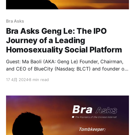
Bra Asks
Bra Asks Geng Le: The IPO
Journey of a Leading
Homosexuality Social Platform
Guest: Ma Baoli (AKA: Geng Le) Founder, Chairman,
and CEO of BlueCity (Nasdaq: BLCT) and founder of
the Danlan Public Interest. In 2012, Geng Le resigned
17 4月 2024
8 min read
from his police officer position to start his own
business, launching the world-leading LGBTQ
community product Blued. In 2016, he was shortlisted
for the