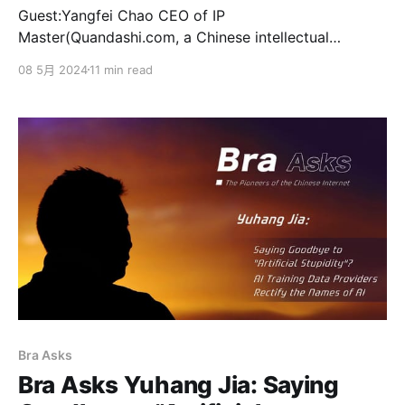
Guest:Yangfei Chao CEO of IP
Master(Quandashi.com, a Chinese intellectual
property trading platform), a well-known expert in
08 5月 2024
11 min read
the field of intellectual property in China, Chinese
patent agent. He has served as the intellectual
property officer in leading companies such as
Kingdee Software, Vimicro Group, and Sogou. He has
Bra Asks
Bra Asks Yuhang Jia: Saying