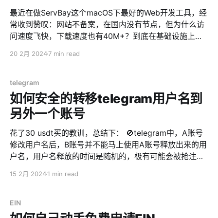
最近在做ServBay这个macOS下最好的Web开发工具，经
常收到赞叹：网站不备案，在国内没有节点，但为什么访
问速度飞快，下载速度也有40M+？到底在基础设施上，
你花了多少钱？ 我经常笑而不语，回答了一句：这都不花
20 2月 2024
7 min read
钱，也都不是事。 创业者搞初创项目，能白嫖为啥要付
费？这也太不尊重Cloudflare和AWS了。 今天我就来讲
讲，这是如何做到的。 1、首先，你要有DNSPod 对！做
telegram
新项目，也不要忘记为过去的项目打广告。DNSPod的IP
如何安全的转移telegram用户名到
库是和ipip强强联手联合打造的，分区域的准确性要说第
另外一个账号
二，谁也不敢认第一。 想加速，首先要做的就是能把用户
的来路区分开。国内用户走专门节点，国外用户走另外的
花了30 usdt买的教训，总结下： 🚫telegram中，A账号
节点。 所以我们首先要把网站的域名转到DNSPod。 这
修改用户名后，B账号并不能马上使用A账号释放出来的用
里就用servbay.dev来举例。 2、然后，你要有
户名，用户名释放的时间是随机的，极有可能会被抢注。
Cloudflare Cloudflare的线路和节点是没得说的，全世界
这是一门生意 我就是因为这样，用户名被抢注了。最后花
15 2月 2024
1 min read
的访问速度基本都能维持在前一。而且还免费（够用
了$30赎了回来。 想要安全转移用户名，解决方案如下：
了）。 但是，这货在中国不行。虽然他们的客户经理天天
如何安全的把telegram的用户名从A用户转到B用户 * A用
来撩我，但说实话，除了移动的网络访问速度很快以外，
户先创建一个频道（channel） * 把A用户的用户名改掉，
EIN
电信和联通的访问速度都很感人。并且吧，时不时抽
比如bra改为bra123 * 马上把刚才创建的频道，改为公开