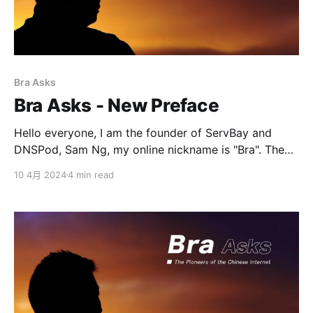
Bra Asks
Bra Asks - New Preface
Hello everyone, I am the founder of ServBay and
DNSPod, Sam Ng, my online nickname is "Bra". The
first edition of "Bra Asks" was published on May 20,
10 4月 2024
4 min read
2020, and now it's 2024. Nearly four years have
passed since that first edition. During these