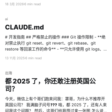
ServBay 2.0 I promised you before the New Year has
18 3月 2026
6 min read
been delayed. I originally thought I could finish
ai
CLAUDE.md
# 开发指南 ## 严格禁止的操作 ### Git 操作限制 - **绝
对禁止执行 git reset、git revert、git rebase、git
restore 等回滚工作的命令** - **只允许使用 git logs、
git status、git diff 等安全操作来对比文件变化以及恢复
13 11月 2025
6 min read
文件内容** - **禁止删除或修改 .git 目录** - **任何 git
操作前必须得到用户明确许可** ### 文件系统操作限制 -
**绝对禁止执行 rm -rf 命令** - **禁止删除目录，特别是
出海
项目根目录或重要目录** - **删除文件前必须明确告知用
都 2025 了，你还敢注册英国公
户并得到许可** ## 沟通语言 **重要**：请使用中文与用
司？
户进行所有沟通和交流。包括： - 所有对话和回复 -
今天，微信上有个哥们跑来问我：罩哥，为什么不推荐开
英国公司？ 我满脑子问号❓❓❓ 啥，都 2025 了，还有人来
问我这个问题？ 然后，这哥们给我甩过来一张图 怎么说