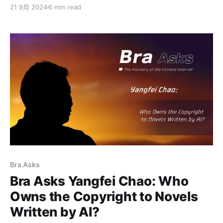
了。 首先要说明的是，Wise、Airwallex（空中云汇）等
21 9月 2024
6 min read
服务商，都只是一个『收款渠道』而已，并不是银行机
构。虽然他们提供了各种货币的收款账号，但这些账号都
是基于他们的一个母账号开出来的子账号。也就是说，这
类账号的风险极高，一旦母账号中任意的子账号出了问
题，就会波及到其他子账号。最近Wise美国一直要求提供
经营的地址证明就是一个例子。 所以，Wise之类的账
号，临时用用就算了，资金千万别过夜。 比较受欢迎的美
国银行账号应该是Mercury（水星银行）了。其次还有
Relayfi、Brex。按照开户难度，Brex是最难的，但也是相
对比较稳定可靠。不推荐的是Relayfi，我3个没有交易的
账号被莫名其妙连坐封了，说是把钱给我退支票，但到现
在半年多，连影子都没见着。Mercury是大家最喜欢的，
但现在也被玩坏了，开户难度越收越紧，最近的情况是大
Bra Asks
家很难再开出Mercury的账号了。 今天闲来无事，发现了
Bra Asks Yangfei Chao: Who
一家可以秒开账号的
Owns the Copyright to Novels
Written by AI?