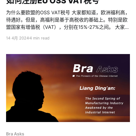
如何注册EU OSS VAT税号
received the
为什么要欧盟的OSS VAT税号 大家都知道，欧洲福利高，
待遇好。但是，高福利是基于高税收的基础上。特别是欧
盟国家有增值税（VAT），分别在15%-27%之间。 大家可
能会说，OK，那我知道了。但这个跟我有什么关系？我的
14 4月 2024
4 min read
公司又不成立在欧盟，收税跟我没什么关系吧？ 那，这就
错了。事实上，除非你的商品/软件不卖给欧盟国家的人，
不然，VAT还是跟你息息相关的。 为什么？因为欧盟税收
是根据目的地原则，也就是说，VAT在消费地征收。一个
法国用户购买了你的软件，那么消费地就是法国，所以，
你作为软件的销售方，需要在法国缴纳VAT。软件产品适
用于标准税率，法国的VAT标准税率是20%。 也就是说，
你一个定价$99的软件产品，卖给了法国客户，你需要为
法国政府上交$99*20%=$19.8的VAT。你实际到手，只
有$79.2。 所以，
Bra Asks