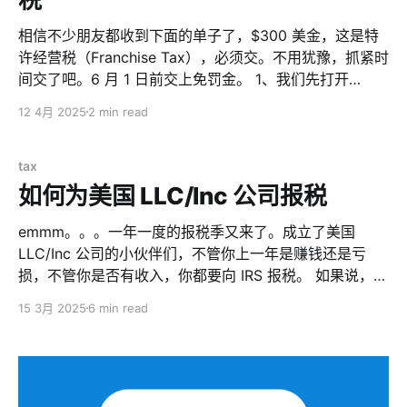
了。 4、国内下载唯一不限速，能跑到 50M+的，只有
AWS 中国的 Cloudfront 了。 所以，以上几点，注定我
相信不少朋友都收到下面的单子了，$300 美金，这是特
要回到 AWS 的怀抱了。
许经营税（Franchise Tax），必须交。不用犹豫，抓紧时
间交了吧。6 月 1 日前交上免罚金。 1、我们先打开
https://corp.delaware.gov/alt-entitytaxinstructions/
12 4月 2025
2 min read
并点击下面的“Click Here to Pay LLC/LP/GP Taxes”
2、输入公司的编号，登录进去 3、登录进去后，可以看
到要交的年度和税额，$300美金一年。点击 Pay
tax
Taxes。 4、在支付页面，支付方式选择信用卡，然后下
如何为美国 LLC/Inc 公司报税
面填入信用卡信息。支持 Visa、MasterCard。不支持银
emmm。。。一年一度的报税季又来了。成立了美国
联。 5、支付成功后，记得点击下载和发送账单到邮箱，
LLC/Inc 公司的小伙伴们，不管你上一年是赚钱还是亏
损，不管你是否有收入，你都要向 IRS 报税。 如果说，你
想不报税，或者说，不报税的后果是啥？下面这张单子欣
15 3月 2025
6 min read
赏下： 如果每年不报税，最低罚款 25000 美刀+。 OK，
废话不多说，大家也感受到了震撼。那么，我（你）该怎
么报税？ 一些逻辑 首先说明一些基本的逻辑： 1、大家每
年都会找代理公司做年报（非美国公民不能自己做，只能
让代理来搞）。年报是年报，报税是报税，不是同一件