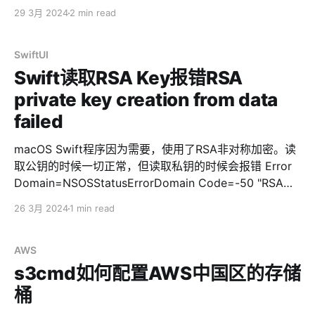
的ITIN号，所以尝试一下在线申请EIN。前后过程只需要3
29 3月 2024
2 min read
分钟，填写一些企业的基本资料，勾选几个选项。 💡下面
的步骤，只合适有ITIN的同学。没有ITIN请看我另外一篇
文章 * 打开雇主身份识别号码 (EIN) 在线申请，点击『立
SwiftUI
即在线申请』 就这么多，剩下就是拿着EIN号去申请水星
Swift读取RSA Key报错RSA
银行了。使用我的邀请链接https://rr.do/mercury可以获
private key creation from data
得$250刀
failed
macOS Swift程序因为需要，使用了RSA非对称加密。读
取公钥的时候一切正常，但读取私钥的时候会报错 Error
Domain=NSOSStatusErrorDomain Code=-50 "RSA
private key creation from data failed" (paramErr:
26 3月 2024
1 min read
error in user parameter list) UserInfo=
{numberOfErrorsDeep=0, NSDescription=RSA private
key creation from data failed} 相关代码片段如下 func
AWS
loadPrivateKey(from string: String) -> SecKey? {
s3cmd如何配置AWS中国区的存储
guard let data = Data(base64Encoded:
桶