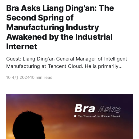
Bra Asks Liang Ding'an: The
Second Spring of
Manufacturing Industry
Awakened by the Industrial
Internet
Guest: Liang Ding'an General Manager of Intelligent
Manufacturing at Tencent Cloud. He is primarily
responsible for the development of solutions and
10 4月 2024
10 min read
products related to enterprise digital transformation,
intelligent manufacturing, and the industrial internet.
He has previously served as the Technical Director
and Product Director of the Tencent PCG,