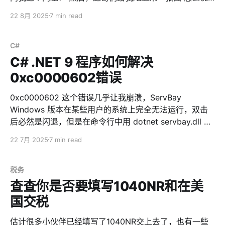
呢？广东人有句老话，叫做 💡识少少扮代表 且不说，从
22 8月 2025
7 min read
2023 年疫情后，英国 HMRC 已经把英国企业的公司税
（CT600）提升到了 19% 至 25%。推上这位专家，应该
是还没搞懂什么叫做“税务居民”吧。 看到这，估计很多人
C#
会说了：我是中国税务居民，又不是英国人又不是英国籍
C# .NET 9 程序如何解决
有没有英国居留权，我怎么能算是英国的“税务居民”？ 对
0xc0000602错误
对对，你没错。 但长者有句老话：Too young, too
simple, sometimes naive。 你以为“税务居民”就是居民
0xc0000602 这个错误几乎让我崩溃，ServBay
啊？
Windows 版本在某些用户的系统上完全无法运行，双击
后必然是闪退，但是在命令行中用 dotnet servbay.dll 又
可以正确运行。 同时连带造成的还有另外一个问题，在部
22 7月 2025
7 min read
分用户的系统上，会提示.NET 9 框架没安装，但事实情况
是，.NET 9 框架已经正确安装了。 中途还碰上一个用户
刚好是 VMware 的虚拟机出现这个问题，让用户把这个虚
税务
拟机打包发过来，在几个不同环境中恢复，都无法复现这
查查你是否要填写1040NR和在美
个情况。用户换了其他设备也没这个问题，只有在特定的
国交税
设备、特定的虚拟机上才出现这个问题。同样设备，换另
外的虚拟机也没这个问题。 想死。 先看看错误日志： 日
估计很多小伙伴已经填写了1040NR交上去了，也有一些