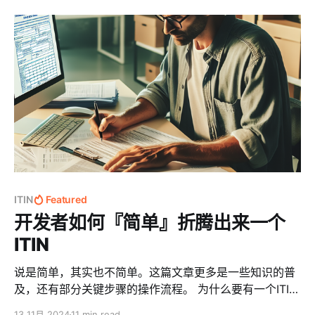
期，有借记卡（Debit Card）和支票（Check），0利率
大堆个人信息了。 我们先打开BO
或者很低很低很低的利率。但Saving并不属于国内银行的
定期，而是『带有高额利息收入的类似活期的账户』。一
般情况下，钱是可以随时转入到Saving，然后马上就可以
享受高利率。想取出来的话，也是可以随时转到
Checking。 当然，国外也有类似国内『定期存款』的产
品，Certificate of Deposit（CD）。存进去后，一定时
间拿不出来，利率比Saving高。 既然提到了借记卡
（Debit Card），多嘴普及一句，大家经常会申请带有
VISA或者Master Logo的虚拟或者实体卡片，用于网上支
付AWS、OpenAI之类的消费，但都会当成信用卡
（Credit Card）。其实，带有VISA和Master Logo的
ITIN
Featured
卡，不一定
开发者如何『简单』折腾出来一个
ITIN
说是简单，其实也不简单。这篇文章更多是一些知识的普
及，还有部分关键步骤的操作流程。 为什么要有一个ITIN
ITIN (Individual Taxpayer Identification Number) 是个
13 11月 2024
11 min read