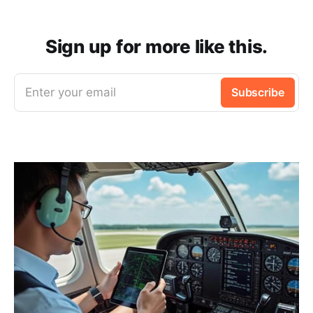
Sign up for more like this.
Enter your email
Subscribe