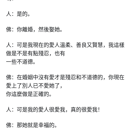
人：是的。
佛：你離婚，然後娶她。
人：可是我現在的愛人溫柔、善良又賢慧，我這樣
做是不是有點殘忍，也有
一些不道德。
佛：在婚姻中沒有愛才是殘忍和不道德的，你現在
愛上了別人已不愛她了，
你這麼做是正確的。
人：可是我的愛人很愛我，真的很愛我！
佛：那她就是幸福的。