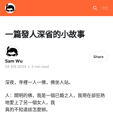
一篇發人深省的小故事
Share
Sam Wu
08 8月 2004
•
3 min read
深夜，寺裡一人一佛，佛坐人站。
人：開明的佛，我是一個已婚之人，我現在卻狂熱
地愛上了另一個女人，我
真的不知道該怎麼辦。