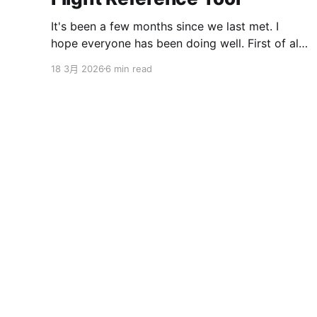
It's been a few months since we last met. I
hope everyone has been doing well. First of all,
I want to sincerely apologize to the ServBay
18 3月 2026
6 min read
users. The ServBay 2.0 I promised you before
the New Year has been delayed. I originally
thought I could finish