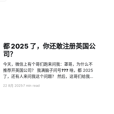
都 2025 了，你还敢注册英国公
司？
今天，微信上有个哥们跑来问我：罩哥，为什么不
推荐开英国公司？ 我满脑子问号❓❓❓ 啥，都 2025
了，还有人来问我这个问题？ 然后，这哥们给我甩
过来一张图 怎么说呢？广东人有句老话，叫做 💡识
22 8月 2025
7 min read
少少扮代表 且不说，从 2023 年疫情后，英国
HMRC 已经把英国企业的公司税（CT600）提升到
了 19% 至 25%。推上这位专家，应该是还没搞懂
什么叫做“税务居民”吧。 看到这，估计很多人会说
了：我是中国税务居民，又不是英国人又不是英国