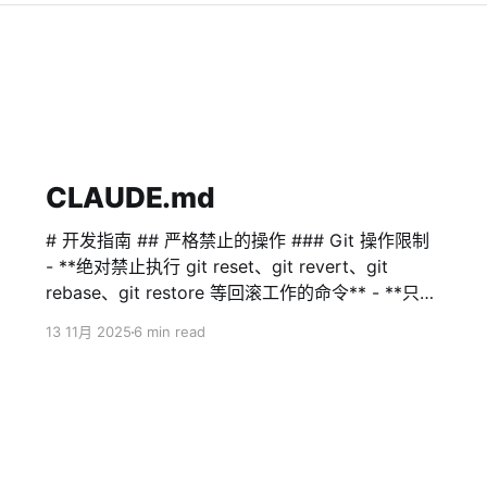
CLAUDE.md
# 开发指南 ## 严格禁止的操作 ### Git 操作限制
- **绝对禁止执行 git reset、git revert、git
rebase、git restore 等回滚工作的命令** - **只允
许使用 git logs、git status、git diff 等安全操作
13 11月 2025
6 min read
来对比文件变化以及恢复文件内容** - **禁止删除
或修改 .git 目录** - **任何 git 操作前必须得到用
户明确许可** ### 文件系统操作限制 - **绝对禁止
执行 rm -rf 命令** - **禁止删除目录，特别是项目
根目录或重要目录** - **删除文件前必须明确告知
用户并得到许可** ## 沟通语言 **重要**：请使用