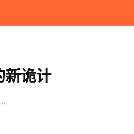
的新诡计
007