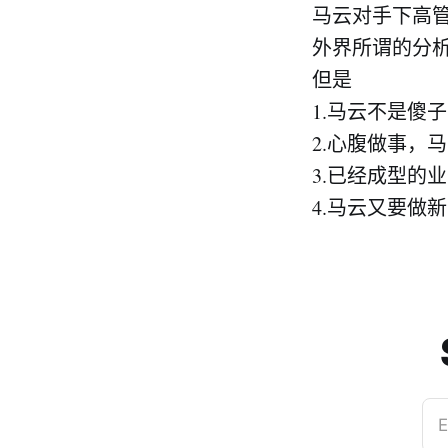
马云对手下高
外界所谓的分析
但是
1.马云不是傻子
2.心腹做事，
3.已经成型的
4.马云又要做
E