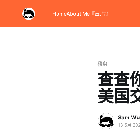
Home
About Me
『罩.片』
税务
查查你
美国
Sam Wu
13 5月 20