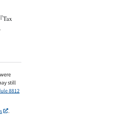
Tax
。