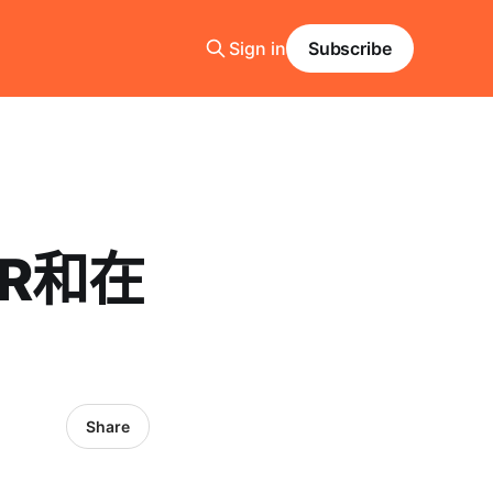
Sign in
Subscribe
R和在
Share