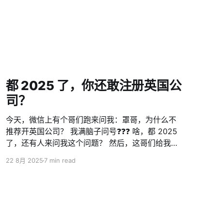
都 2025 了，你还敢注册英国公
司？
今天，微信上有个哥们跑来问我：罩哥，为什么不
推荐开英国公司？ 我满脑子问号❓❓❓ 啥，都 2025
了，还有人来问我这个问题？ 然后，这哥们给我甩
过来一张图 怎么说呢？广东人有句老话，叫做 💡识
22 8月 2025
7 min read
少少扮代表 且不说，从 2023 年疫情后，英国
HMRC 已经把英国企业的公司税（CT600）提升到
了 19% 至 25%。推上这位专家，应该是还没搞懂
什么叫做“税务居民”吧。 看到这，估计很多人会说
了：我是中国税务居民，又不是英国人又不是英国