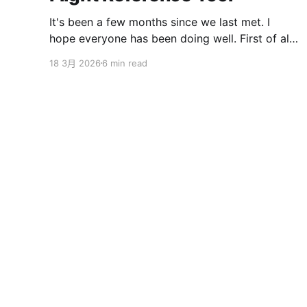
It's been a few months since we last met. I
hope everyone has been doing well. First of all,
I want to sincerely apologize to the ServBay
18 3月 2026
6 min read
users. The ServBay 2.0 I promised you before
the New Year has been delayed. I originally
thought I could finish