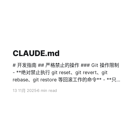
CLAUDE.md
# 开发指南 ## 严格禁止的操作 ### Git 操作限制
- **绝对禁止执行 git reset、git revert、git
rebase、git restore 等回滚工作的命令** - **只允
许使用 git logs、git status、git diff 等安全操作
13 11月 2025
6 min read
来对比文件变化以及恢复文件内容** - **禁止删除
或修改 .git 目录** - **任何 git 操作前必须得到用
户明确许可** ### 文件系统操作限制 - **绝对禁止
执行 rm -rf 命令** - **禁止删除目录，特别是项目
根目录或重要目录** - **删除文件前必须明确告知
用户并得到许可** ## 沟通语言 **重要**：请使用