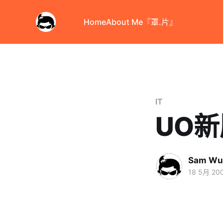
Home
About Me
『罩.片』
IT
UO
Sam Wu
18 5月 20