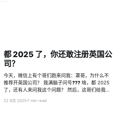
都 2025 了，你还敢注册英国公
司？
今天，微信上有个哥们跑来问我：罩哥，为什么不
推荐开英国公司？ 我满脑子问号❓❓❓ 啥，都 2025
了，还有人来问我这个问题？ 然后，这哥们给我甩
过来一张图 怎么说呢？广东人有句老话，叫做 💡识
22 8月 2025
7 min read
少少扮代表 且不说，从 2023 年疫情后，英国
HMRC 已经把英国企业的公司税（CT600）提升到
了 19% 至 25%。推上这位专家，应该是还没搞懂
什么叫做“税务居民”吧。 看到这，估计很多人会说
了：我是中国税务居民，又不是英国人又不是英国