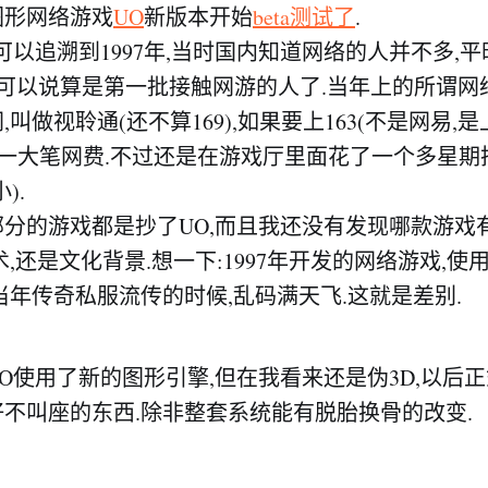
图形网络游戏
UO
新版本开始
beta测试了
.
可以追溯到1997年,当时国内知道网络的人并不多,
我可以说算是第一批接触网游的人了.当年上的所谓
叫做视聆通(还不算169),如果要上163(不是网易,
纳一大笔网费.不过还是在游戏厅里面花了一个多星期
).
分的游戏都是抄了UO,而且我还没有发现哪款游戏有
,还是文化背景.想一下:1997年开发的网络游戏,使用
当年传奇私服流传的时候,乱码满天飞.这就是差别.
O使用了新的图形引擎,但在我看来还是伪3D,以后
不叫座的东西.除非整套系统能有脱胎换骨的改变.