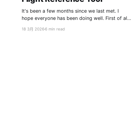
It's been a few months since we last met. I
hope everyone has been doing well. First of all,
I want to sincerely apologize to the ServBay
18 3月 2026
6 min read
users. The ServBay 2.0 I promised you before
the New Year has been delayed. I originally
thought I could finish