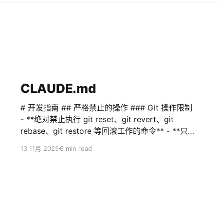
CLAUDE.md
# 开发指南 ## 严格禁止的操作 ### Git 操作限制
- **绝对禁止执行 git reset、git revert、git
rebase、git restore 等回滚工作的命令** - **只允
许使用 git logs、git status、git diff 等安全操作
13 11月 2025
6 min read
来对比文件变化以及恢复文件内容** - **禁止删除
或修改 .git 目录** - **任何 git 操作前必须得到用
户明确许可** ### 文件系统操作限制 - **绝对禁止
执行 rm -rf 命令** - **禁止删除目录，特别是项目
根目录或重要目录** - **删除文件前必须明确告知
用户并得到许可** ## 沟通语言 **重要**：请使用