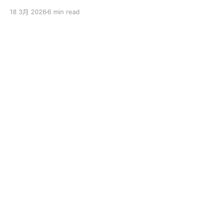
sincerely apologize to the ServBay users. The
18 3月 2026
6 min read
ServBay 2.0 I promised you before the New Year has
been delayed. I originally thought I could finish