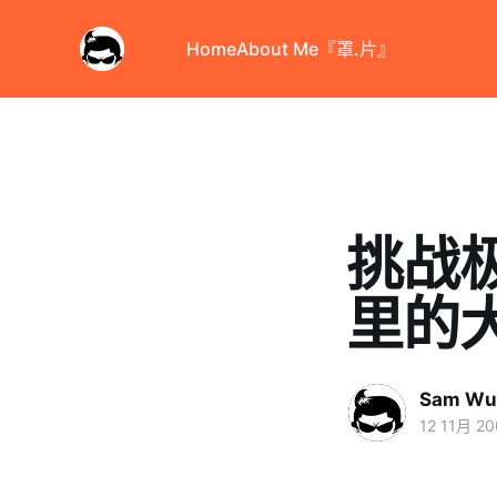
Home
About Me
『罩.片』
挑战极
里的大
Sam Wu
12 11月 2