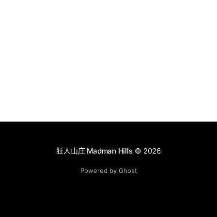
狂人山庄 Madman Hills
© 2026
Powered by Ghost