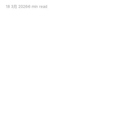
sincerely apologize to the ServBay users. The
18 3月 2026
6 min read
ServBay 2.0 I promised you before the New Year has
been delayed. I originally thought I could finish