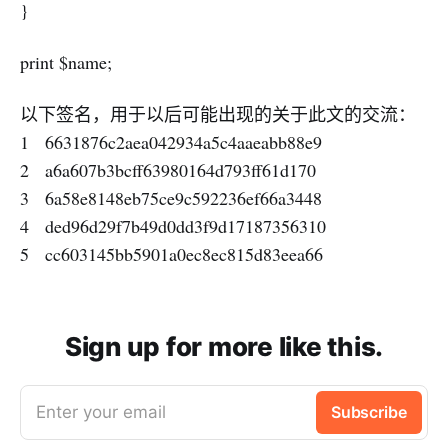
}
print $name;
以下签名，用于以后可能出现的关于此文的交流：
1 6631876c2aea042934a5c4aaeabb88e9
2 a6a607b3bcff63980164d793ff61d170
3 6a58e8148eb75ce9c592236ef66a3448
4 ded96d29f7b49d0dd3f9d17187356310
5 cc603145bb5901a0ec8ec815d83eea66
Sign up for more like this.
Enter your email
Subscribe