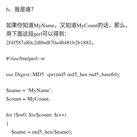
6、我是谁？
如果你知道MyName，又知道MyCount的话，那么，
用下面这段perl可以得到：
2f4f587a80c2dbbd870a46481b2b1882。
#!/usr/bin/perl -w
use Digest::MD5 qw(md5 md5_hex md5_base64);
$name = ‘MyName’;
$count = MyCount;
for ($i=0; $i<$count; $i++)
{
$name = md5_hex($name);