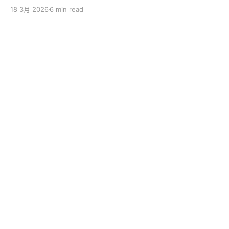
sincerely apologize to the ServBay users. The
18 3月 2026
6 min read
ServBay 2.0 I promised you before the New Year has
been delayed. I originally thought I could finish