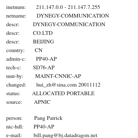
inetnum: 211.147.0.0 - 211.147.7.255
netname: DYNEGY-COMMUNICATION
descr: DYNEGY-COMMUNICATION
descr: CO.LTD
descr: BEIJING
country: CN
admin-c: PP40-AP
tech-c: SD76-AP
mnt-by: MAINT-CNNIC-AP
changed:
hui_zh@sina.com
20011112
status: ALLOCATED PORTABLE
source: APNIC
person: Pang Patrick
nic-hdl: PP40-AP
e-mail:
bill.pang@bj.datadragon.net