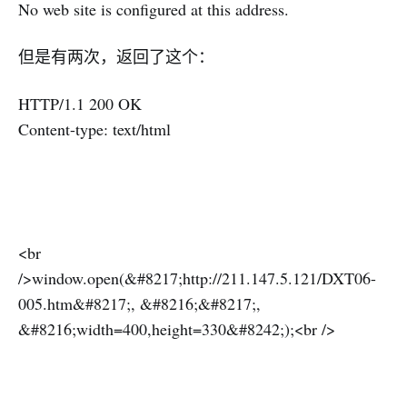
No web site is configured at this address.
但是有两次，返回了这个：
HTTP/1.1 200 OK
Content-type: text/html
<br
/>window.open(&#8217;http://211.147.5.121/DXT06-
005.htm&#8217;, &#8216;&#8217;,
&#8216;width=400,height=330&#8242;);<br />