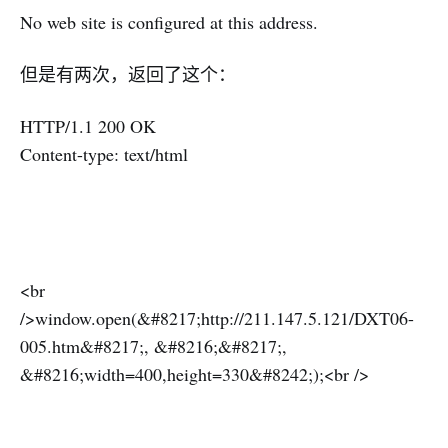
No web site is configured at this address.
但是有两次，返回了这个：
HTTP/1.1 200 OK
Content-type: text/html
<br
/>window.open(&#8217;http://211.147.5.121/DXT06-
005.htm&#8217;, &#8216;&#8217;,
&#8216;width=400,height=330&#8242;);<br />