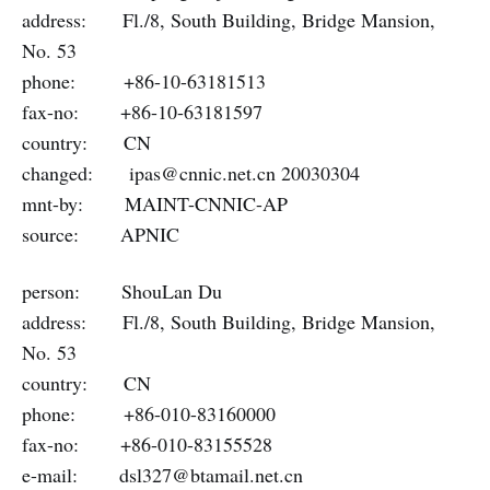
address: Fl./8, South Building, Bridge Mansion,
No. 53
phone: +86-10-63181513
fax-no: +86-10-63181597
country: CN
changed:
ipas@cnnic.net.cn
20030304
mnt-by: MAINT-CNNIC-AP
source: APNIC
person: ShouLan Du
address: Fl./8, South Building, Bridge Mansion,
No. 53
country: CN
phone: +86-010-83160000
fax-no: +86-010-83155528
e-mail:
dsl327@btamail.net.cn