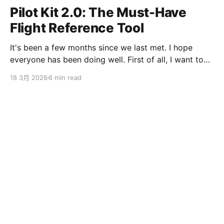
Pilot Kit 2.0: The Must-Have
Flight Reference Tool
It's been a few months since we last met. I hope
everyone has been doing well. First of all, I want to
sincerely apologize to the ServBay users. The
18 3月 2026
6 min read
ServBay 2.0 I promised you before the New Year has
been delayed. I originally thought I could finish