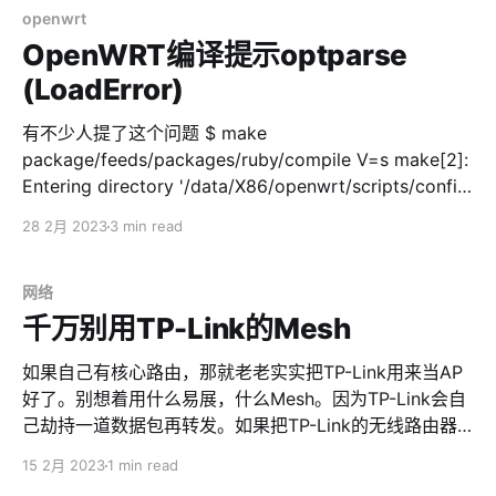
1，刷入TF卡上的系统
3、Windows安装VMware Converter或者Disk2vhd，用
openwrt
来创建P2V的镜像。 4、Windows导入注册表
OpenWRT编译提示optparse
mergeide.reg 5、创建物理机镜像。可以用第3步提到的
(LoadError)
两个工具（用一个就够了，看个人喜好选择，Disk2vhd比
较瘦身）。参考截图 6、把创建好的.vhdx或者.vmdk丢到
有不少人提了这个问题 $ make
PVE可以访问到的地方。比如NAS、比如PVE本地磁盘。
package/feeds/packages/ruby/compile V=s make[2]:
7、把虚拟盘转换成qcow2格式并导入虚拟机 我们假设
Entering directory '/data/X86/openwrt/scripts/config'
PVE创建好的虚拟机的ID是100，那么 cd
make[2]: 'conf' is up to date. make[2]: Leaving
28 2月 2023
3 min read
/path/to/vm/image/100
directory '/data/X86/openwrt/scripts/config' time:
target/linux/prereq#0.07#0.01#0.08
网络
千万别用TP-Link的Mesh
如果自己有核心路由，那就老老实实把TP-Link用来当AP
好了。别想着用什么易展，什么Mesh。因为TP-Link会自
己劫持一道数据包再转发。如果把TP-Link的无线路由器
接到子交换机上，甚至还会出现TP自己充当子交换机的出
15 2月 2023
1 min read
口，忽略掉子交换机本身的网线出口。 话不多说，直接上