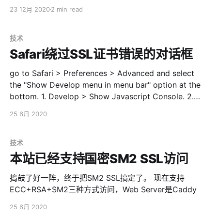
{"level":"error","ts":1608711005.8737435,"logger":"http.
23 12月 2020
2 min read
log.error.log0","msg":"dialing backend: dial unix
/tmp/php-cgi.sock: connect: no such file or directory"
技术
Safari绕过SSL证书错误的对话框
go to Safari > Preferences > Advanced and select
the "Show Develop menu in menu bar" option at the
bottom. 1. Develop > Show Javascript Console. 2.
Paste
25 6月 2020
CertificateWarningController.visitInsecureWebsiteWith
TemporaryBypass() in the console. 3. Press enter to
run the code and bypass the warning page without
技术
adding the
本站已经支持国密SM2 SSL访问
捣鼓了好一阵，终于把SM2 SSL搞定了。 现在支持
ECC+RSA+SM2三种方式访问，Web Server是Caddy
25 6月 2020