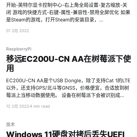
开始-英特尔显卡控制中心-右上角全局设置-复古缩放-关
闭 游戏的快捷方式-右键-属性-兼容性-禁用全屏优化 如果
是Steam的游戏，打开Steam的安装目录，
\steamapps\common，找到对应的游戏，进入bin目录，
01 3月 2022
exe文件右键-属性-兼容性-禁用全屏优化
RaspberryPi
移远EC200U-CN AA在树莓派下使
用
EC200U-CN AA是个USB Dongle，除了支持Cat 1的LTE
以外，还支持GPS/北斗等GNSS，价格便宜，合适放到树
莓派上当移动数据使用。 设备在树莓派下会被识别成
cdc_ether的设备，官方并没有提供树莓派的使用文档，
12 2月 2022
4 min read
给过来的Linux脚本设备名称也不对，网上看了不少文档，
结果发现走了很多弯路。 首先需要把模块给识别成USB
Serial，加载成功后，会识别出ttyUSB0-ttyUSB7共8个设
技术
备。官方的脚本里面调用的是ttyUSB3，这个端口不对
Windows 11硬盘对拷后丢失UEFI