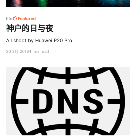
life
Featured
神户的日与夜
All shoot by Huawei P20 Pro
30 3月 2019
1 min read