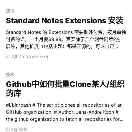
`version' for nil:NilClass # gpg2 --recv-keys
409B6B1796C275462A1703113804BB82D39DC0E3
技术
7D2BAF1CF37B13E2069D6956105BD0E739499BDB
Standard Notes Extensions 安装
# \curl -sSL https://get.rvm.io | bash -s stable #
source /etc/
Standard Notes 的 Extensions 需要额外付费，按月单独
付费的话，一个月要$9.99。其实除了几个网盘同步的扩
展外，其他扩展（包括主题）都是开源的，可以自己
host。 第一步，新建一个文件夹，先批量把SN的扩展源
02 5月 2019
3 min read
代码clone到本地。参考文章Github中如何批量Clone某
人/组织的库。假定目录为/var/hosts/sn-extensions 然后
Caddy添加一个新域名（原域名单独指定某个文件夹也可
技术
以），root指向clone下来的sn-extensions目录。
Github中如何批量Clone某人/组织
https://sn-ext.test.com { gzip tls
的库
/etc/ssl/caddy/server.crt /etc/ssl/caddy/server.key {
curves p521 p384 X25519 p256 } mime { .css text/
#!/bin/bash # The script clones all repositories of an
GitHub organization. # Author: Jens-Andre Koch #
the github organization to fetch all repositories for
GITHUB_ORGANIZATION=$1 # the git clone cmd used
01 5月 2019