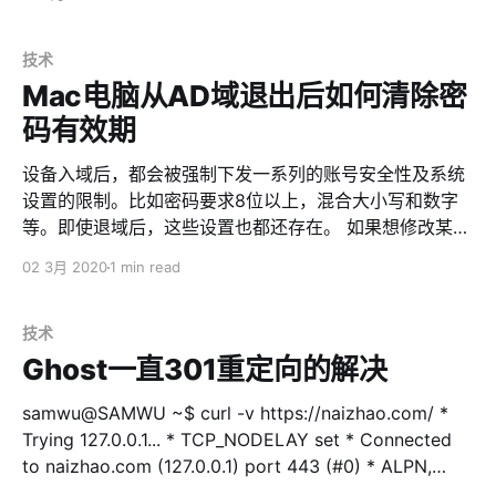
并且保证是全新的服务器。如果这些条件都不具备，或者
用了宝塔面板之类的第三方工具，不建议安装使用。 因
为，当前官方开发人员的主要精力，集中在开发迭代新功
技术
能上，并没有太多精力来帮助没经验的用户安装使用。
Mac电脑从AD域退出后如何清除密
UPDATE:URLOS提供了Discuz! Q的Docker一键安装脚
码有效期
本，欢迎体验 安装Discuz! Q内测版，首先你要具备以下
条件 * 一个腾讯云实名认证过的账号，并且使用了
设备入域后，都会被强制下发一系列的账号安全性及系统
DNSPod，在DNSPod至少有一个域名。（并不是为了强
设置的限制。比如密码要求8位以上，混合大小写和数字
绑腾讯云，而是为了保证初期内测使用的用户都是强需求
等。即使退域后，这些设置也都还存在。 如果想修改某些
的） * 一台船新的腾讯云的CVM，操作系统可以是
设置，可以用下面的方法 $ pwpolicy -
02 3月 2020
1 min read
CentOS或者Ubuntu或者Debian，最新版本即可。当然阿
getaccountpolicies > account.xml 打开上面的
里云或者华为云或者本地虚拟机也可以。但一定要干净，
account.xml，按照自己的需要修改或者删除内容。因为
没装过任何东西。 * 在腾讯云账号中心的API密钥管理，
是xml格式，所以记得要把第一行Getting global
技术
获取到SecretId和SecretKey。注意：请
account policies给删掉，不然导入时会报错。 修改完
Ghost一直301重定向的解决
后，导入 $ pwpolicy -setaccountpolicies account.xml
或者更狠的方式，清理所有下发的规则，重置回系统默认
samwu@SAMWU ~$ curl -v https://naizhao.com/ *
$ pwpolicy -clearaccountpolicies 改完以后，Mac就不
Trying 127.0.0.1... * TCP_NODELAY set * Connected
会三天两头让你更换新密码了，也不会提示密码的复杂度
to naizhao.com (127.0.0.1) port 443 (#0) * ALPN,
不够、和前几个密码相同。
offering h2 * ALPN, offering http/1.1 * successfully