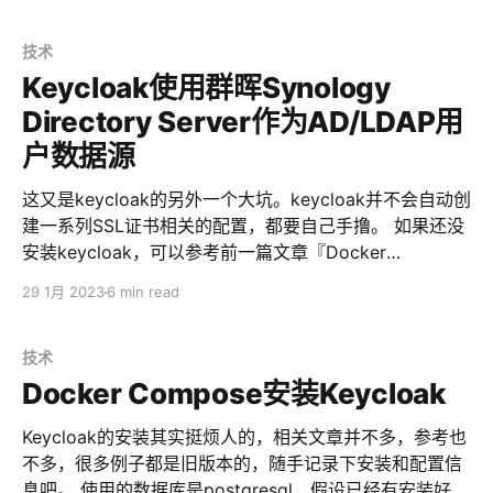
持。Gitlab已经讲过了，那么接下来可以试一下Outline。
Outline是一个比较新的，类似Notion的在线记事本，我前
技术
面也讲了如何快速部署Outline。但之前是用了Azure
Keycloak使用群晖Synology
Active Directory，在手机的EDGE浏览器登录的时候，非
Directory Server作为AD/LDAP用
要拉起微软自己的APP，华为手机还不支持。所以我们现
户数据源
在要干掉Azure Active Directory，改为自己的群晖AD用
户。 1、KeyCloak中创建新的Realm 首先，我建议是单独
这又是keycloak的另外一个大坑。keycloak并不会自动创
创建一个realm，不要使用KeyCloak默认的master，好处
建一系列SSL证书相关的配置，都要自己手撸。 如果还没
是可以做到用户数据和应用的隔离，保证KeyCloak的安全
安装keycloak，可以参考前一篇文章『Docker
性。 登录KeyCloak的后台，左上角有个下拉，默认是
Compose安装Keycloak』 然后，你的群晖要先把AD配
master，点击下拉菜单，然后点击『Create
29 1月 2023
6 min read
置好，这里就不重复了。 1、获得群晖AD对应的SSL证书
首先，要把群晖为AD所生产的自签名SSL证书下载回来，
后面需要用。 位置：群晖DSM管理后台-控制面板-安全
技术
性-证书。如果不太确定是哪张证书，可以点击『设置』，
Docker Compose安装Keycloak
找到『Synology Directory Server』对应的证书下拉。
在对应的证书上点击右键，选择『导出证书』 导出的证书
Keycloak的安装其实挺烦人的，相关文章并不多，参考也
解压后有两个文件，一个是证书本身cert.pem，另外一个
不多，很多例子都是旧版本的，随手记录下安装和配置信
是证书的私钥privkey.pem，我们需要用到的是cert.pem
息吧。 使用的数据库是postgresql，假设已经有安装好的