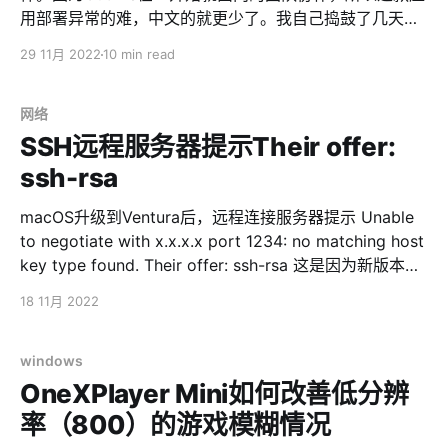
用部署异常的难，中文的就更少了。我自己捣鼓了几天，
基本把这玩意搞清楚了，快速记录下折腾过程。 阅读这篇
29 11月 2022
10 min read
文章之前，先假设你懂域名，会折腾服务器，会一些基础
的服务器运维。这批文章将不会重点讲Web服务器部署之
类的事情。 另外，Web前端的反向代理是用的Caddy，
网络
NGINX用户自行转换配置文件。 环境准备 你要先准备以
SSH远程服务器提示Their offer:
下东西： * 一个域名，配置一个主域和一个二级域。比如
ssh-rsa
note.naizhao.com（用户访问Outline）和
storage.naizhao.com（用于Outline存储附件），然后IP
macOS升级到Ventura后，远程连接服务器提示 Unable
地址指向你的服务器 * Docker运行环境 * 一个微软账
to negotiate with x.x.x.x port 1234: no matching host
号，可以登陆到https://portal.azure.com/。本文将以
key type found. Their offer: ssh-rsa 这是因为新版本的
Azure AD登陆为基础 * 一个MailJet或者MailGun或者其
openssh不支持RSA和DSA等老算法的协商了，所以需要
18 11月 2022
他的SMTP账号，用于Outline发送邮件 * 网站根目录
在```.ssh/config```里面增加配置 Host *
在/var/www/com/naizhao/note 以上准备完毕，开整
HostkeyAlgorithms +ssh-rsa
PubkeyAcceptedKeyTypes +ssh-rsa 保存后重新连接就
windows
可以了
OneXPlayer Mini如何改善低分辨
率（800）的游戏模糊情况