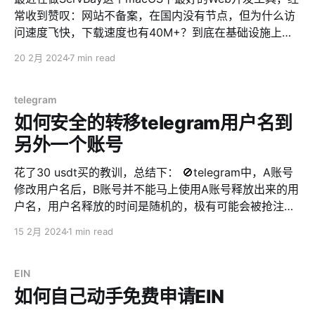
常收到赞叹：网站不备案，在国内没有节点，但为什么访
问速度飞快，下载速度也有40M+？到底在基础设施上，
你花了多少钱？ 我经常笑而不语，回答了一句：这都不花
20 2月 2024
7 min read
钱，也都不是事。 创业者搞初创项目，能白嫖为啥要付
费？这也太不尊重Cloudflare和AWS了。 今天我就来讲
讲，这是如何做到的。 1、首先，你要有DNSPod 对！做
telegram
新项目，也不要忘记为过去的项目打广告。DNSPod的IP
如何安全的转移telegram用户名到
库是和ipip强强联手联合打造的，分区域的准确性要说第
另外一个账号
二，谁也不敢认第一。 想加速，首先要做的就是能把用户
的来路区分开。国内用户走专门节点，国外用户走另外的
花了30 usdt买的教训，总结下： 🚫telegram中，A账号
节点。 所以我们首先要把网站的域名转到DNSPod。 这
修改用户名后，B账号并不能马上使用A账号释放出来的用
里就用servbay.dev来举例。 2、然后，你要有
户名，用户名释放的时间是随机的，极有可能会被抢注。
Cloudflare Cloudflare的线路和节点是没得说的，全世界
这是一门生意 我就是因为这样，用户名被抢注了。最后花
15 2月 2024
1 min read
的访问速度基本都能维持在前一。而且还免费（够用
了$30赎了回来。 想要安全转移用户名，解决方案如下：
了）。 但是，这货在中国不行。虽然他们的客户经理天天
如何安全的把telegram的用户名从A用户转到B用户 * A用
来撩我，但说实话，除了移动的网络访问速度很快以外，
户先创建一个频道（channel） * 把A用户的用户名改掉，
EIN
电信和联通的访问速度都很感人。并且吧，时不时抽
比如bra改为bra123 * 马上把刚才创建的频道，改为公开
如何自己动手免费申请EIN
（public），然后在link中，输入刚才释放出来的用户名