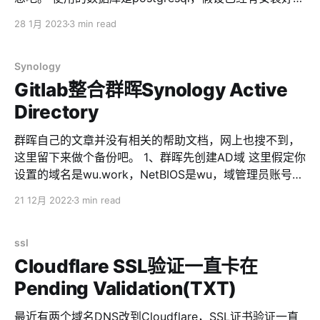
💡UPDATE 另外一个使用OpenSSL来获取证书的方法
postgresql，并且默认管理员账号是postgres，那么我们
28 1月 2023
3 min read
（方便不支持导出的LDAP服务器） openssl s_client -
先创建keycloak的用户 su - postgres # 我们创建一个名
showcerts -verify 5 -connect <AD/LDAP服务器IP或者
为keycloak的pgsql用户，和名为keycloak的数据库
域名>:636
createuser -s -P keycloak createdb keycloak -O
Synology
keycloak 然后我们创建一个文件，docker-
Gitlab整合群晖Synology Active
compose.yml version: "3" services: keycloak: image:
Directory
quay.io/keycloak/keycloak:20.0 container_name:
keycloak environment: KC_HOSTNAME: <域名，如
群晖自己的文章并没有相关的帮助文档，网上也搜不到，
sso.naizhao.com>
这里留下来做个备份吧。 1、群晖先创建AD域 这里假定你
设置的域名是wu.work，NetBIOS是wu，域管理员账号是
ad-admin。大概类似截图中的样子 域管理员账号是你创
21 12月 2022
3 min read
建AD时输入的，不是NAS的管理员账号，别搞错了！ 2、
编辑gitlab.rb 如果你是用docker-compose安装的，应该
会在docker-compose.yml里面指定了config目录的
ssl
volume，在config目录里面就可以找到gitlab.rb。如果你
Cloudflare SSL验证一直卡在
是其他方式安装，文件在/etc/gitlab。如果还是找不着，
Pending Validation(TXT)
自己Google。 打开gitlab.rb文件，找到ldap部分，然后
把下面的内容贴进去（自己根据情况修改） 注意空格和缩
最近有两个域名DNS改到Cloudflare，SSL证书验证一直