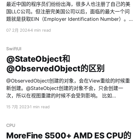
bra * B用户加入刚才新创建的频道 * A用户把频道的所有
最近中国的程序员们纷纷出海，很多人也注册了自己的美
者（ownership）改为B用户 * B用户把频道从公开
国LLC公司。但注册完美国公司以后，面临的最大一个问
（public）改为私有（private）。这时候用户名会被释放
题就是获取EIN（Employer Identification Number）。
* B用户马上修改自己的用户名为刚才释放出来的用户名
美国每个企业都需要有属于自己的EIN，不然寸步难行。
07 2月 2024
4 min read
bra * OK，完成用户名转换 💡一个小时只能修改2次用户
往近了说，无法开通银行账号（比如水星银行Mercury、
名，多了会触发telegram限频，导致丢用户名💡整个过程
Relay、stripe、wise）。往远了说，每年无法报税，会被
15分钟内完成，否则也会导致用户名被释放
IRS重罚。所以，申请EIN就成了美国公司新注册后必须进
SwiftUI
行的第一步操作。 简单来概括，EIN就相当于企业的身份
@StateObject和
证，或者类似于中国企业的『统一社会信用代码』。但区
@ObservedObject的区别
别在于，中国的企业注册完成后自动获得编号，但美国需
要自己申请。 所以，EIN这个东西是完全免费的。不管是
@ObservedObject创建的对象，会在View重绘的时候重
申请，还是持有。 但是吧，因为申请EIN的流程有点啰
新创建。@StateObject创建的对象不会，只会创建一
嗦，并且在线申请的话，需要填写个人的SSN。如果通过
次，所以在视图重建的时候不会受到影响。 比如
电话申请，则需要英语很好，而且还要能听懂阿三口音才
@ObservedObject var downloader = Downloader() //
15 7月 2023
1 min read
行。这就难倒了一大票人了。从而滋生出代理申请EIN这
... @StateObject var downloader = Downloader()
么一码事，价格也从几十美刀到几百美刀，甚至某些无良
VStack { ProgressView(value:
公司敢收小一万块钱RMB的。 今天，不用999，也不用
downloader.progress.fractionCompleted)
CPU
99，9块9都不需要，我们来免费申请EIN。 英语不好？不
.progressViewStyle(LinearProgressViewStyle())
MoreFine S500+ AMD ES CPU的