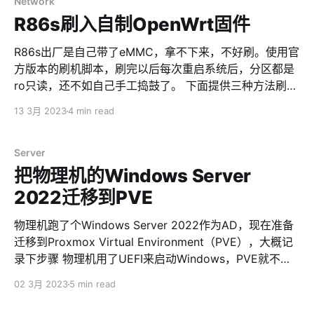
dynamically linked, interpreter /lib/ld-linux-
Network
armhf.so.3,
R86s刷入自制OpenWrt固件
BuildID[sha1]=c5236a15f0708fb3213f4ceda6f8bcf2b
ec88659, for GNU/Linux 3.2.0, not stripped SDRplay
R86s出厂是自己带了eMMC，拿不下来，不好刷。使用官
的官方提供了64位的API库，但默认安装后会有问题，虽
方版本的刷机脚本，刷完以后每次重启系统后，分区都是
ro只读，还不如自己手工捣鼓了。 下面提供三种方法刷进
然文件存在，但会提示文件不存在 pi@pi:~ $ ls
去，都是大同小异，先把/dev/mmcblk0的分区表清空，
13 3月 2023
4 min read
然后dd命令刷入区块。 创建启动用的TF（SD）卡 首先把
OpenWrt系统的openwrt-x86-64-generic-squashfs-
combined-efi.img镜像（ext4也可以，但意外关机后会产
Server
生分区表损坏，需要手工fsck，不然分区也是ro只读，系
把物理机的Windows Server
统不工作）用balenaEtcher写入到TF卡，然后给R86s接
2022迁移到PVE
入键盘，开机，猛按F7键，选择TF卡启动，进入到
OpenWrt界面。 清空原来的分区表 💡这里有个大坑，如
物理机跑了个Windows Server 2022作为AD，现在准备
果eMMC上本身存在系统，会被OpenWrt默认加载，导致
迁移到Proxmox Virtual Environment（PVE），大概记
报错进不了TF卡上的OpenWrt。需要在原本的eMMC上的
录下步骤 物理机用了UEFI来启动Windows，PVE就不折
系统去清空分区表，或者借用第三方的安装盘把分区表清
腾了，直接用了传统的BIOS。所以迁移过程中需要做一些
02 3月 2023
5 min read
空。 接着，开始干掉系统原有分区表 fdisk
特殊处理。 迁移过程 1、PVE创建一个新的虚拟机（模板
/dev/mmcblk0 g w 然后，我们就可以刷入系统了。 Opt
选择Default (i440fx)） 2、Windows安装Virtio Win驱动