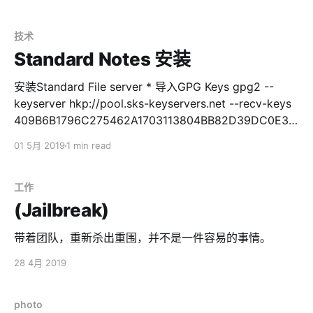
for cloning each repository # the parameter recursive
is used to clone submodules, too.
GIT_CLONE_CMD="git clone "
技术
Standard Notes 安装
安装Standard File server * 导入GPG Keys gpg2 --
keyserver hkp://pool.sks-keyservers.net --recv-keys
409B6B1796C275462A1703113804BB82D39DC0E3
7D2BAF1CF37B13E2069D6956105BD0E739499BDB
01 5月 2019
1 min read
* 安装RVM curl -sSL https://get.rvm.io | bash -s
stable source /etc/profile.d/rvm.sh * 安装ruby rvm
install ruby * 启用ruby rvm use ruby * 安装bundler
工作
gem install bundler --no-document * 更改RubyGems
(Jailbreak)
源 gem sources --add https://gems.ruby-china.
带着团队，重新杀出重围，并不是一件容易的事情。
28 4月 2019
photo