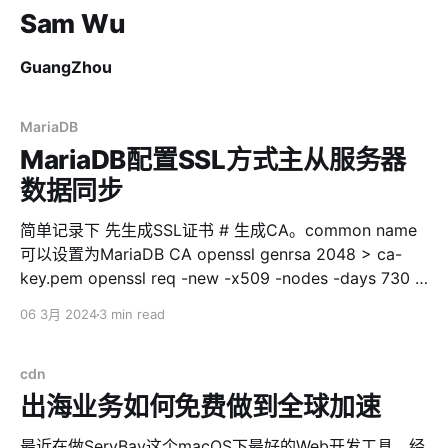
Sam Wu
GuangZhou
MariaDB
MariaDB配置SSL方式主从服务器
数据同步
简单记录下 先生成SSL证书 # 生成CA。common name
可以设置为MariaDB CA openssl genrsa 2048 > ca-
key.pem openssl req -new -x509 -nodes -days 730 -
key ca-key.pem -out ca-cert.pem # 生成服务器证书。
06 3月 2024
3 min read
common name可以设置为MariaDB Server openssl req
-newkey rsa:2048 -days 730 -nodes -keyout server-
key.pem -out server-req.pem openssl rsa -in server-
cdn
key.pem -out server-key.
出海业务如何免费做到全球加速
最近在做ServBay这个macOS下最好的Web开发工具，经