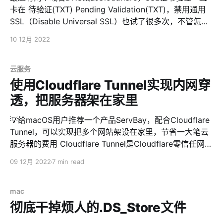
进，注意空格和缩进，注意空格和缩进！！！ # LDAP
卡在 待验证(TXT) Pending Validation(TXT)，禁用通用
gitlab_rails['ldap_enabled'] = true
SSL（Disable Universal SSL）也试了很多次，不管怎么
gitlab_rails['prevent_ldap_sign_in&
搞也解决不了这个问题。 后来想到了一点，这两个域名都
10 12月 2022
开启了DNSSEC，域名DNS转移到Cloudflare后，一直没
更新DS记录。 解决方法是，在Cloudflare的DNS管理页
面，开启DNSSEC，把DS记录在域名注册商后台更新，问
云服务
题解决。
使用Cloudflare Tunnel实现内网穿
透，把服务器架在家里
💡给macOS用户推荐一个产品ServBay，配合Cloudflare
Tunnel，可以实现把多个网站架设在家里，节省一大笔云
服务器的费用 Cloudflare Tunnel是Cloudflare零信任网
络的一个产品，用于打通企业、员工、设备之间的边界，
09 12月 2022
7 min read
从而摒弃掉VPN之类的过时技术（其实也不是过时，只不
过是相对来说安全性、可控性较差） 通过Cloudflare
Tunnel，可以实现云与设备之间打通一条加密通道，这样
mac
Cloudflare的CDN就可以很方便的通过这条加密通道访问
彻底干掉烦人的.DS_Store文件
到部署在内网的服务，包括Web、SSH等。同时，还不用