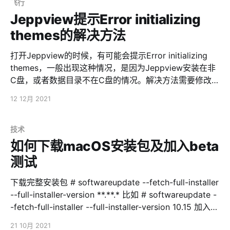
下面的参数： list dhcp_option '60,TP-LINK' list
飞行
dhcp_option '138,10.0.1.1'
Jeppview提示Error initializing
themes的解决方法
打开Jeppview的时候，有可能会提示Error initializing
themes，一般出现这种情况，是因为Jeppview安装在非
C盘，或者数据目录不在C盘的情况。解决方法需要修改注
册表，Win+R-regedit，找到下面这个位置
12 12月 2021
HKEY_LOCAL_MACHINE\SOFTWARE\Wow6432Node\
Jeppesen\JeppView for Windows\Paths 把Themes的
值修改为 C:\ProgramData\Jeppesen\JeppView for
技术
Windows\Themes\ 保存即可
如何下载macOS安装包及加入beta
测试
下载完整安装包 # softwareupdate --fetch-full-installer
--full-installer-version **.**.* 比如 # softwareupdate -
-fetch-full-installer --full-installer-version 10.15 加入开
发者测试版 sudo
21 10月 2021