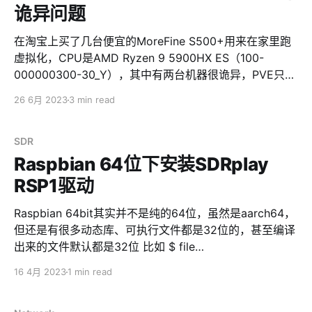
Text("\(Int(downloader.progress.fractionCompleted *
诡异问题
100))%") Button(action: {
downloader.cancelDownload() isDownloading = false
在淘宝上买了几台便宜的MoreFine S500+用来在家里跑
}) { Text("Cancel") }
虚拟化，CPU是AMD Ryzen 9 5900HX ES（100-
000000300-30_Y），其中有两台机器很诡异，PVE只要
一跑apt upgrade，必定死机重启，屡试不爽。其他时候
26 6月 2023
3 min read
一点问题都没有。整个过程没有任何log，没有任何core
dump，实在是诡异。一开始以为是内存的问题，换过内
存后还是一样，重置BIOS也不能解决问题。 偶然的机
SDR
会，发现dmesg有error，系统不能开启TSC，并且每次重
Raspbian 64位下安装SDRplay
启，报错的CPU核心都不一样 root@pve-2:~# dmesg |
RSP1驱动
grep -i -e tsc -e clocksource [ 0.000000] tsc: Fast
TSC calibration using PIT [ 0.000000] tsc: Detected
Raspbian 64bit其实并不是纯的64位，虽然是aarch64，
2894.
但还是有很多动态库、可执行文件都是32位的，甚至编译
出来的文件默认都是32位 比如 $ file
/usr/local/bin/SoapySDRUtil
16 4月 2023
1 min read
/usr/local/bin/SoapySDRUtil: ELF 32-bit LSB
executable, ARM, EABI5 version 1 (SYSV),