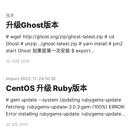
默认好了。比如输入221，那么显示出来的IP对应部分就
是DD，136对应的就是88） 3、为弹性网卡分配一个IPv6
地址。这个步骤比较麻烦，需要每张弹性网卡都点击进去
技术
进行分配。如果弹性网卡多的话，是一个重复性劳动。 IP
升级Ghost版本
地址可以使用自动分配，或者自定义。自定义的话，需要
把上面子网CIDR的前面部分拷贝一下，在后面加上自定义
# wget http://ghost.org/zip/ghost-latest.zip # cd
部分。比如子网CIDR是2402:4e00:1234:1234，那么可
Ghost # unzip ../ghost-latest.zip # yarn install # pm2
以自定义为
start Ghost 如果是第一次安装 $ export
2402:4e00:1234:1234:8888:8888:8888:8888，或者
NODE_ENV=production $ pm2 start index.js --name
02 10月 2019
2402:4e00:1234:1234::8888 4、如果需要刚才申请的这
ghost-blog $ pm2 dump $ pm2 startup centos
个IPv6地址能被公网访问（废话），那么需要为这个IP地
址开通公网访问权限。进入『弹性公网IPv6』，点击『
Import 2022-11-24 10:33
CentOS 升级 Ruby版本
# gem update --system Updating rubygems-update
Fetching: rubygems-update-3.0.3.gem (100%) ERROR:
Error installing rubygems-update: rubygems-update
requires Ruby version >= 2.3.0. ERROR: While
30 5月 2019
executing gem ... (NoMethodError) undefined method