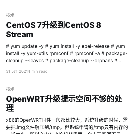
/System/Library/PrivateFrameworks/Seeding.framew
ork/Versions/A/Resources/seedutil enroll
DeveloperSeed 加入公共测试版 sudo
技术
/System/Library/PrivateFrameworks/Seeding.framew
CentOS 7升级到CentOS 8
ork/Versions/A/Resources/seedutil enroll PublicSeed
Stream
退出测试版 sudo
/System/Library/PrivateFrameworks/Seeding.framew
# yum update -y # yum install -y epel-release # yum
ork/Versions/A/Resources/seedutil unen
install -y yum-utils rpmconf # rpmconf -a # package-
cleanup --leaves # package-cleanup --orphans #
yum install -y dnf # dnf -y remove yum yum-
31 5月 2021
1 min read
metadata-parser # rm -Rf /etc/yum # dnf upgrade -y
# dnf install
http://mirror.centos.org/centos/8/BaseOS/x86_64/os/
技术
Packages/{centos-linux-release-8.3-1.2011.
OpenWRT升级提示空间不够的处
理
x86的OpenWRT固件一般都比较大，系统升级的时候，需
要把.img文件解压到/tmp。但系统申请的/tmp只有内存的