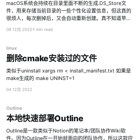
考虑电信、移动等ISP不提供固定IP地址、不能开放端口，
macOS系统会持续在目录里面不断的生成.DS_Store文
甚至解决备案的问题。 而且，还免费。 所以，整套内网
件，用来存储当前目录的一些个性化设置信息，但这真的
穿透的方案大致如下 前置条件 * 首先，你要有一个
很烦人，每次删掉后，又会自动重新创建。真不知道苹果
Cloudflare的账号，并且添加了所需要使用的域名，同
的产品经理和工程师是怎么想的。 但在macOS新版本里
08 12月 2022
1 min read
时，开通Cloudflare Zero Trust。 * 本地内网有一台
头，提供了一个小脚本专门来处理这个问题。不但可以删
Linux服务器。CentOS、Ubuntu、Debian都无所谓，树
掉.DS_Store，还可以针对某个文件夹专门设置规则，不
莓派也没问题。Web网站正常跑，内网能正常访问。 安装
再创建。这对我等开发人员来说，实在是太贴心了。 这个
linux
Cloudflared
小脚本叫dot_clean，位置在/usr/sbin 比如要禁止某个目
删除cmake安装过的文件
录创建.DS_Store，那么只需要在terminal里面运行
/usr/sbin/dot_clean -m '目录名' 比如要禁止Downloads
类似于uninstall xargs rm < install_manifest.txt 如果是
目录及子目录 /usr/sbin/dot_clean -m ~/Downloads 这
make生成的 make UNINST=1
个命令还有另外一个功效，自动删掉已经创建
04 12月 2022
的.DS_Store，实在是一了百了
Outline
本地快速部署Outline
Outline是一款类似于Notion的笔记本/团队协作Wiki软
件。因为Outline在一开始就面向的团队协作，所以这款应