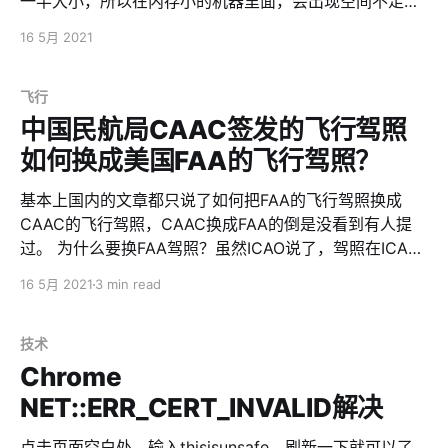
一半大小，所以在内存小的机器里面，会出现空间不足导
致失败的情况。 在这样的情况下，需要对/tmp进行扩容 #
16 5月 2021
mount -t tmpfs -o remount,size=2G tmpfs /tmp #
sysupgrade -v openwrt-x86-64-generic-squashfs-
combined.img
飞行
中国民航局CAAC签发的飞行驾照
如何换成美国FAA的飞行驾照？
基本上国内的文章都只说了如何把FAA的飞行驾照换成
CAAC的飞行驾照，CAAC换成FAA的倒是没看到有人提
过。 为什么要换FAA驾照？虽然ICAO说了，驾照在ICAO
的公约国全球通用，但仅限于 * 在驾照颁发国开驾照颁发
16 5月 2021
3 min read
国注册的飞机（比如在中国驾驶B开头的注册号） * 在非
驾照颁发国开驾照颁发国注册的飞机（比如在美国、英国
驾驶B开头的注册号） 如果，拿着中国CAAC发的驾照，
技术
去美国开N开头的飞机，是不可以的。 同理，拿着美国
Chrome
FAA发的驾照，在中国开B开头的飞机，也是不可以的。
NET::ERR_CERT_INVALID解决
但好就好在，ICAO开了个口子，各国虽然不能直接飞，但
可以先『换』一个当地的驾照，这样就可以在当地飞了。
点击页面空白处，输入thisisunsafe，刷新一下就可以了