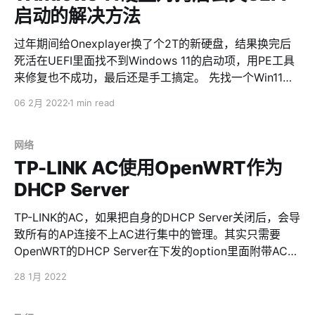
（应该是GPS的端口），直接用ttyUSB0就可以了。 先
启动的解决方法
lsusb看看设备是否被识别 pi@raspberrypi:~ $ lsusb
Bus 002 Device 001: ID 1d6b:0003 Linux Foundation
过年期间给Onexplayer换了个2T的新硬盘，结果换完后
3.0 root hub Bus 001 Device 004: ID 2c7c:0901
死活在UEFI里面找不到Windows 11的启动项，用PE工具
Quectel Wireless Solutions
来修复也不成功，最后还是手工搞定。 先找一个Win11的
安装U盘启动，然后进入修复系统-高级-命令行。 c:\>
06 2月 2022
1 min read
diskpart diskpart> list disk diskpart> sel disk #(#是
装有Windows的硬盘号，一般是0) diskpart> list
volume diskpart> sel volume #(#是UEFI的SYSTEM分
网络
区号) diskpart> assign letter=K: diskpart> exit c:\>
TP-LINK AC使用OpenWRT作为
format K: /FS:FAT32 c:\> bcdboot C:\windows /s K:
DHCP Server
TP-LINK的AC，如果把自身的DHCP Server关闭后，会导
致所有的AP连接不上AC进行集中的管理。其实只需要
OpenWRT的DHCP Server在下发的option里面附带AC的
IP地址就可以了。 指定AC常用的option有43、60、
28 1月 2022
138，一般的AC/AP下发43就够了。但TP-LINK比较特
殊，不认43，只认60和138。所以需要在OpenWRT配置