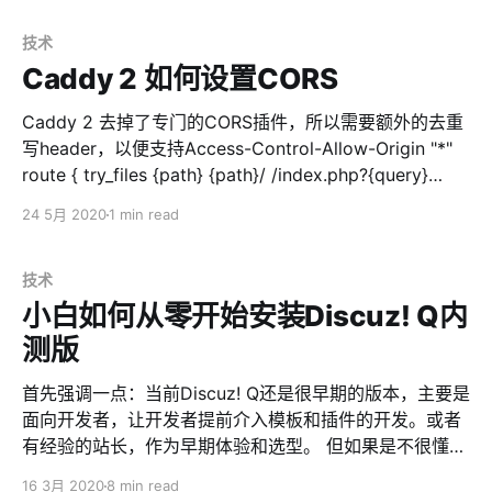
技术
Caddy 2 如何设置CORS
Caddy 2 去掉了专门的CORS插件，所以需要额外的去重
写header，以便支持Access-Control-Allow-Origin "*"
route { try_files {path} {path}/ /index.php?{query}
php_fastcgi unix//tmp/php-cgi.sock { header_down
24 5月 2020
1 min read
Access-Control-Allow-Origin "*" } } header_down表
示，从上游的服务器（PHP、node等）取回数据后，重写
header。同理，header_up则是把header传给/重写给上
技术
游服务器（如用户的浏览器类型、referer等）。 Caddy
小白如何从零开始安装Discuz! Q内
2的Caddyfile改变很大，顺便附上一个参考配置
测版
https://test.bra.do { encode zstd gzip log
首先强调一点：当前Discuz! Q还是很早期的版本，主要是
面向开发者，让开发者提前介入模板和插件的开发。或者
有经验的站长，作为早期体验和选型。 但如果是不很懂技
术的小白，也想体验的话，可以按照下面的方法来安装。
16 3月 2020
8 min read