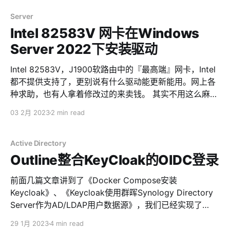
图 TP-Link 无线路由器插到子交换机时，会把整个交换机
的数据包劫持，特别是流量很大的交换机，延迟很厉害 从
Server
子交换机摘掉TP-Link无线路由后，易展主无线路由会劫
Intel 82583V 网卡在Windows
持整个局域网，造成3.x ms的延迟 整个局域网把易展功能
Server 2022下安装驱动
去掉，TP-Link的无线路由只当做纯AP使用 这才像是一个
正常的局域网。
Intel 82583V，J1900软路由中的『最高端』网卡，Intel
都不提供支持了，更别说有什么驱动能更新能用。网上各
种求助，也有人拿着修改过的来卖钱。 其实不用这么麻
烦，进入『设备管理器』，在识别不出来的网卡上点击右
03 2月 2023
2 min read
键，选『更新驱动程序』 选『浏览我的电脑以查找驱动程
序』 选择『让我计算机上的可用驱动程序列表中选取』
选『网络适配器』 左侧厂商选择『Intel Corporation』，
Active Directory
右侧型号选择『Intel(R) 82580 Gigabit Network
Outline整合KeyCloak的OIDC登录
Connection』 弹出的警告里面选『是』 安装完毕，愉快
前面几篇文章讲到了《Docker Compose安装
的玩耍吧 连接使用一切正常
Keycloak》、《Keycloak使用群晖Synology Directory
Server作为AD/LDAP用户数据源》，我们已经实现了
KeyCloak的安装和与群晖NAS的整合，那么接下来我们需
29 1月 2023
4 min read
要用这个AD的用户数据源为一系列服务提供账号登陆支